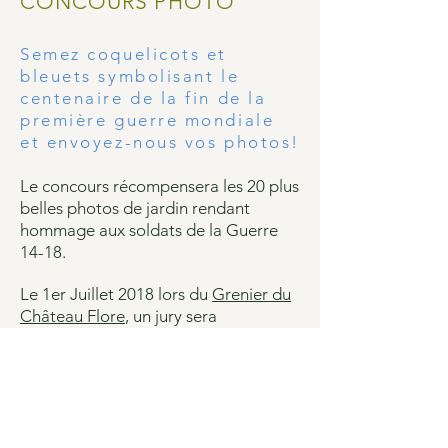
CONCOURS PHOTO
Semez coquelicots et
bleuets symbolisant le
centenaire de la fin de la
première guerre mondiale
et envoyez-nous vos photos!
Le concours récompensera les 20 plus
belles photos de jardin rendant
hommage aux soldats de la Guerre
14-18.
Le 1er Juillet 2018 lors du
Grenier du
Château Flore
, un jury sera
spécialement désigné pour l’occasion
et annoncera les gagnants. A la clef,
des cadeaux à gagner autour du
jardin et de la brocante, bien entendu
!